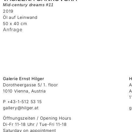
Mid-century dreams #11
2019
Öl auf Leinwand
50 x 40 cm
Anfrage
Galerie Ernst Hilger
H
Dorotheergasse 5/ 1. floor
A
1010 Vienna, Austria
A
1
P +43-1-512 53 15
gallery@hilger.at
g
Öffnungszeiten / Opening Hours
Di-Fr 11-18 Uhr / Tue-Fri 11-18
Saturday on appointment