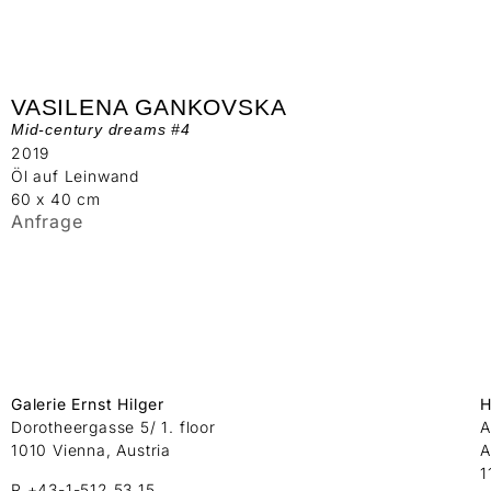
VASILENA GANKOVSKA
Mid-century dreams #4
2019
Öl auf Leinwand
60 x 40 cm
Anfrage
Galerie Ernst Hilger
H
Dorotheergasse 5/ 1. floor
A
1010 Vienna, Austria
A
1
P +43-1-512 53 15