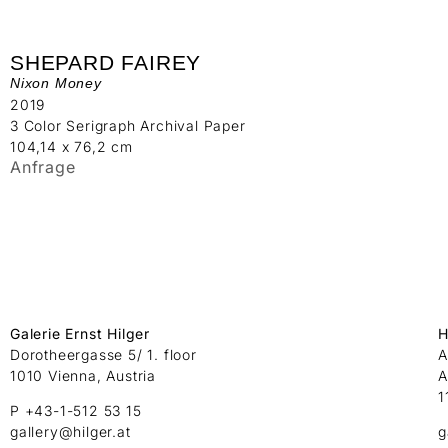
SHEPARD FAIREY
Nixon Money
2019
3 Color Serigraph Archival Paper
104,14 x 76,2 cm
Anfrage
Galerie Ernst Hilger
H
Dorotheergasse 5/ 1. floor
A
1010 Vienna, Austria
A
1
P +43-1-512 53 15
gallery@hilger.at
g