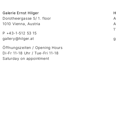
Galerie Ernst Hilger
H
Dorotheergasse 5/ 1. floor
A
1010 Vienna, Austria
A
1
P +43-1-512 53 15
gallery@hilger.at
g
Öffnungszeiten / Opening Hours
Di-Fr 11-18 Uhr / Tue-Fri 11-18
Saturday on appointment