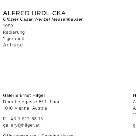
ALFRED HRDLICKA
Offizier Cäsar Wenzel Messenhauser
1999
Radierung
1 gerahmt
Anfrage
Galerie Ernst Hilger
H
Dorotheergasse 5/ 1. floor
A
1010 Vienna, Austria
A
1
P +43-1-512 53 15
gallery@hilger.at
g
Öffnungszeiten / Opening Hours