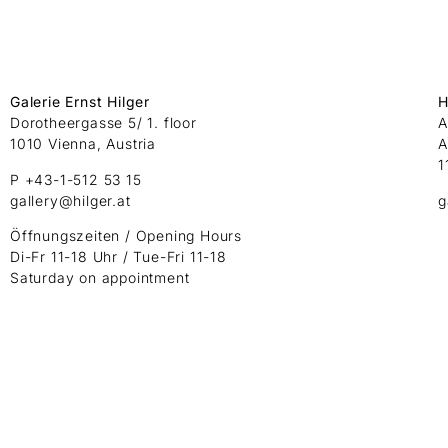
Galerie Ernst Hilger
H
Dorotheergasse 5/ 1. floor
A
1010 Vienna, Austria
A
1
P +43-1-512 53 15
gallery@hilger.at
g
Öffnungszeiten / Opening Hours
Di-Fr 11-18 Uhr / Tue-Fri 11-18
Saturday on appointment