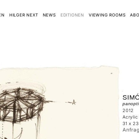
EN
HILGER NEXT
NEWS
EDITIONEN
VIEWING ROOMS
ABO
SIM
panopti
2012
Acrylic
31 x 2
Anfra