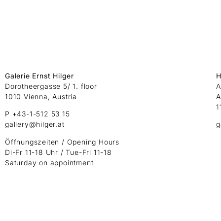
Galerie Ernst Hilger
H
Dorotheergasse 5/ 1. floor
A
1010 Vienna, Austria
A
1
P +43-1-512 53 15
gallery@hilger.at
g
Öffnungszeiten / Opening Hours
Di-Fr 11-18 Uhr / Tue-Fri 11-18
Saturday on appointment