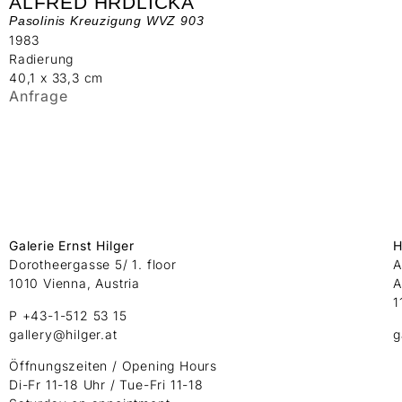
ALFRED HRDLICKA
Pasolinis Kreuzigung WVZ 903
1983
Radierung
40,1 x 33,3 cm
Anfrage
Galerie Ernst Hilger
H
Dorotheergasse 5/ 1. floor
A
1010 Vienna, Austria
A
1
P +43-1-512 53 15
gallery@hilger.at
g
Öffnungszeiten / Opening Hours
Di-Fr 11-18 Uhr / Tue-Fri 11-18