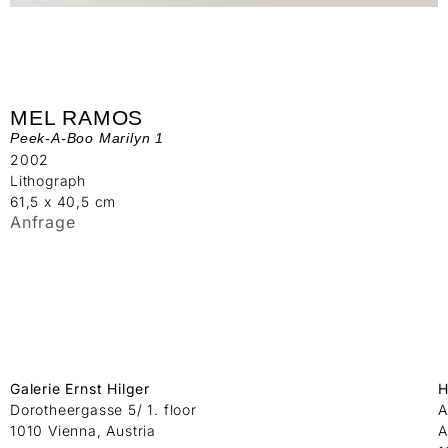
MEL RAMOS
Peek-A-Boo Marilyn 1
2002
Lithograph
61,5 x 40,5 cm
Anfrage
Galerie Ernst Hilger
H
Dorotheergasse 5/ 1. floor
A
1010 Vienna, Austria
A