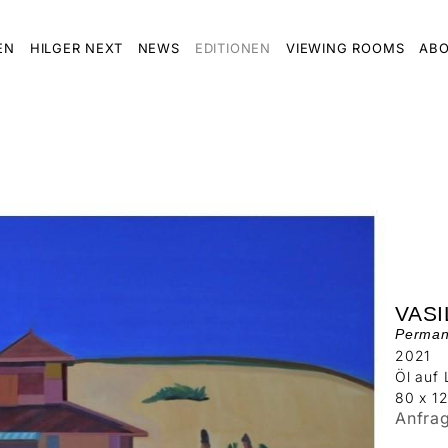
EN
HILGER NEXT
NEWS
EDITIONEN
VIEWING ROOMS
ABO
VAS
Perman
2021
Öl auf
80 x 1
Anfra