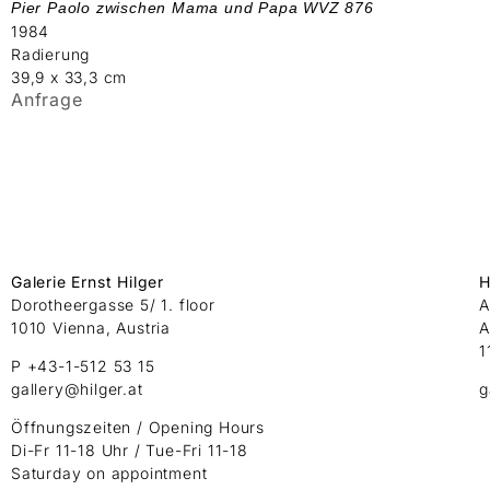
Pier Paolo zwischen Mama und Papa WVZ 876
1984
Radierung
39,9 x 33,3 cm
Anfrage
Galerie Ernst Hilger
H
Dorotheergasse 5/ 1. floor
A
1010 Vienna, Austria
A
1
P +43-1-512 53 15
gallery@hilger.at
g
Öffnungszeiten / Opening Hours
Di-Fr 11-18 Uhr / Tue-Fri 11-18
Saturday on appointment