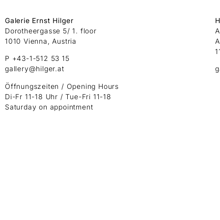
Galerie Ernst Hilger
H
Dorotheergasse 5/ 1. floor
A
1010 Vienna, Austria
A
1
P +43-1-512 53 15
gallery@hilger.at
g
Öffnungszeiten / Opening Hours
Di-Fr 11-18 Uhr / Tue-Fri 11-18
Saturday on appointment