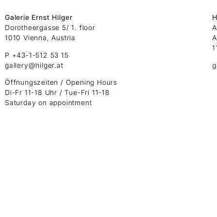
Galerie Ernst Hilger
H
Dorotheergasse 5/ 1. floor
A
1010 Vienna, Austria
A
1
P +43-1-512 53 15
gallery@hilger.at
g
Öffnungszeiten / Opening Hours
Di-Fr 11-18 Uhr / Tue-Fri 11-18
Saturday on appointment