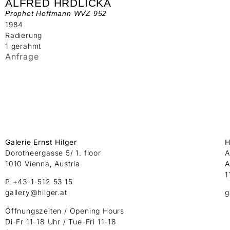
ALFRED HRDLICKA
Prophet Hoffmann WVZ 952
1984
Radierung
1 gerahmt
Anfrage
Galerie Ernst Hilger
H
Dorotheergasse 5/ 1. floor
A
1010 Vienna, Austria
A
1
P +43-1-512 53 15
gallery@hilger.at
g
Öffnungszeiten / Opening Hours
Di-Fr 11-18 Uhr / Tue-Fri 11-18