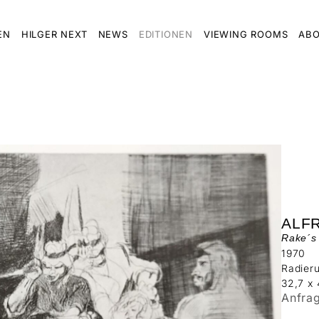
EN
HILGER NEXT
NEWS
EDITIONEN
VIEWING ROOMS
ABO
ALF
Rake´s 
1970
Radier
32,7 x
Anfra