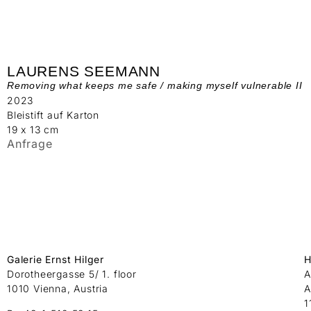
LAURENS SEEMANN
Removing what keeps me safe / making myself vulnerable II
2023
Bleistift auf Karton
19 x 13 cm
Anfrage
Galerie Ernst Hilger
H
Dorotheergasse 5/ 1. floor
A
1010 Vienna, Austria
A
1