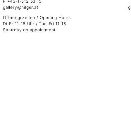
P +43-1-512 53 15
gallery@hilger.at
g
Öffnungszeiten / Opening Hours
Di-Fr 11-18 Uhr / Tue-Fri 11-18
Saturday on appointment