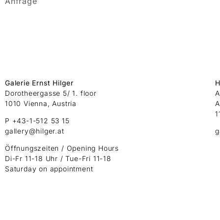
Anfrage
Galerie Ernst Hilger
H
Dorotheergasse 5/ 1. floor
A
1010 Vienna, Austria
A
1
P +43-1-512 53 15
gallery@hilger.at
g
Öffnungszeiten / Opening Hours
Di-Fr 11-18 Uhr / Tue-Fri 11-18
Saturday on appointment