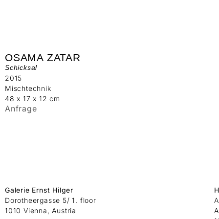
OSAMA ZATAR
Schicksal
2015
Mischtechnik
48 x 17 x 12 cm
Anfrage
Galerie Ernst Hilger
H
Dorotheergasse 5/ 1. floor
A
1010 Vienna, Austria
A