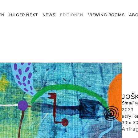
EN
HILGER NEXT
NEWS
EDITIONEN
VIEWING ROOMS
ABO
JOŠK
Small 
2023
acryl 
30 x 3
Anfra