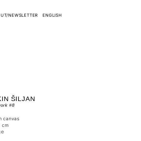
UT/NEWSLETTER
ENGLISH
IN ŠILJAN
work #8
on canvas
0 cm
ge