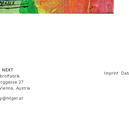
r NEXT
Imprint
Dat
brotfabrik
erggasse 27
Vienna, Austria
ry@hilger.at