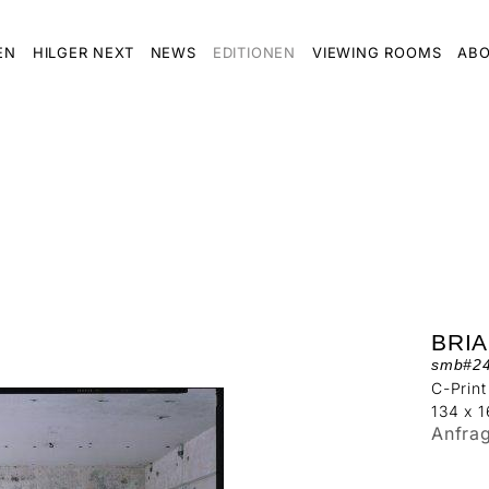
EN
HILGER NEXT
NEWS
EDITIONEN
VIEWING ROOMS
ABO
BRI
smb#2
C-Print
134 x 
Anfra