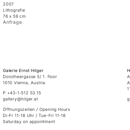
2007
Lithografie
76 x 59 cm
Anfrage
Galerie Ernst Hilger
H
Dorotheergasse 5/ 1. floor
A
1010 Vienna, Austria
A
1
P +43-1-512 53 15
gallery@hilger.at
g
Öffnungszeiten / Opening Hours
Di-Fr 11-18 Uhr / Tue-Fri 11-18
Saturday on appointment