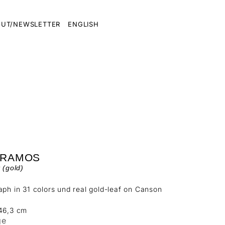
UT/NEWSLETTER
ENGLISH
 RAMOS
t (gold)
aph in 31 colors und real gold-leaf on Canson
 46,3 cm
ge