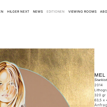
EN
HILGER NEXT
NEWS
EDITIONEN
VIEWING ROOMS
ABO
MEL
Starkis
2014
Lithogr
320 gr
63,5 x
Anfra