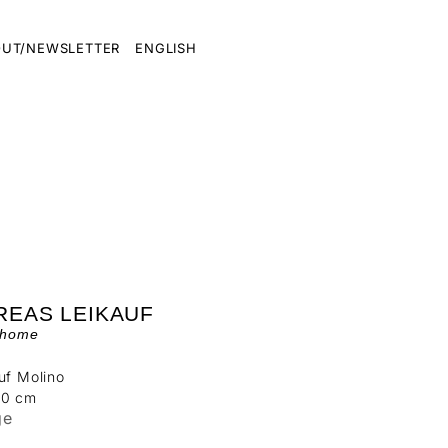
UT/NEWSLETTER
ENGLISH
REAS LEIKAUF
t home
uf Molino
20 cm
ge