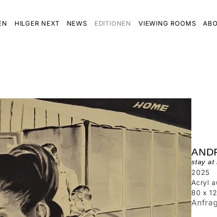
EN
HILGER NEXT
NEWS
EDITIONEN
VIEWING ROOMS
ABO
AND
stay a
2025
Acryl a
80 x 1
Anfra