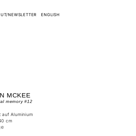
UT/NEWSLETTER
ENGLISH
AN MCKEE
ural memory #12
t auf Aluminium
140 cm
ge