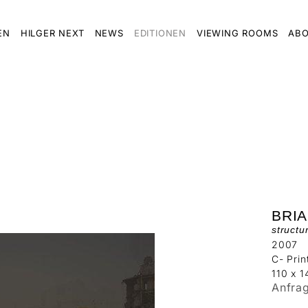
EN
HILGER NEXT
NEWS
EDITIONEN
VIEWING ROOMS
ABO
BRI
struct
2007
C- Prin
110 x 
Anfra