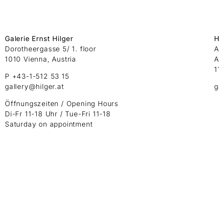
Galerie Ernst Hilger
H
Dorotheergasse 5/ 1. floor
A
1010 Vienna, Austria
A
1
P +43-1-512 53 15
gallery@hilger.at
g
Öffnungszeiten / Opening Hours
Di-Fr 11-18 Uhr / Tue-Fri 11-18
Saturday on appointment