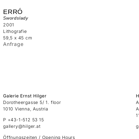
ERRÓ
Swordslady
2001
Lithografie
59,5 x 45 cm
Anfrage
Galerie Ernst Hilger
H
Dorotheergasse 5/ 1. floor
A
1010 Vienna, Austria
A
1
P +43-1-512 53 15
gallery@hilger.at
g
Öffnungszeiten / Opening Hours