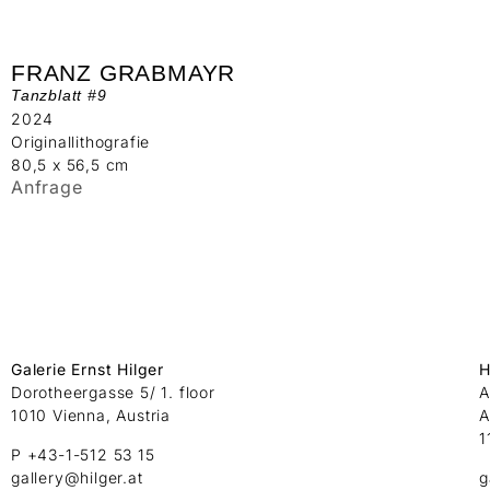
FRANZ GRABMAYR
Tanzblatt #9
2024
Originallithografie
80,5 x 56,5 cm
Anfrage
Galerie Ernst Hilger
H
Dorotheergasse 5/ 1. floor
A
1010 Vienna, Austria
A
1
P +43-1-512 53 15
gallery@hilger.at
g