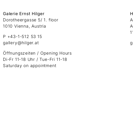
Galerie Ernst Hilger
H
Dorotheergasse 5/ 1. floor
A
1010 Vienna, Austria
A
1
P +43-1-512 53 15
gallery@hilger.at
g
Öffnungszeiten / Opening Hours
Di-Fr 11-18 Uhr / Tue-Fri 11-18
Saturday on appointment