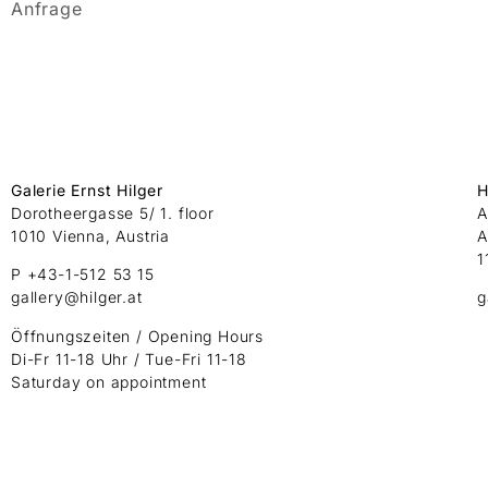
Anfrage
Galerie Ernst Hilger
H
Dorotheergasse 5/ 1. floor
A
1010 Vienna, Austria
A
1
P +43-1-512 53 15
gallery@hilger.at
g
Öffnungszeiten / Opening Hours
Di-Fr 11-18 Uhr / Tue-Fri 11-18
Saturday on appointment