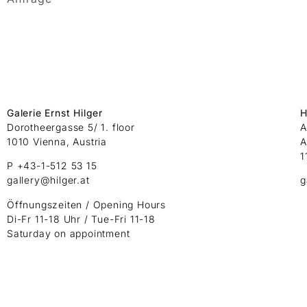
Galerie Ernst Hilger
H
Dorotheergasse 5/ 1. floor
A
1010 Vienna, Austria
A
1
P +43-1-512 53 15
gallery@hilger.at
g
Öffnungszeiten / Opening Hours
Di-Fr 11-18 Uhr / Tue-Fri 11-18
Saturday on appointment