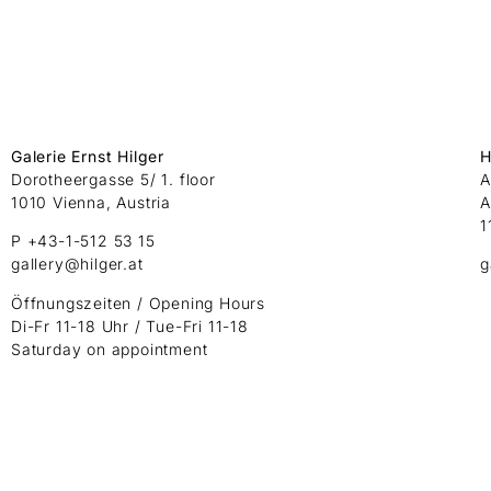
Galerie Ernst Hilger
H
Dorotheergasse 5/ 1. floor
A
1010 Vienna, Austria
A
1
P +43-1-512 53 15
gallery@hilger.at
g
Öffnungszeiten / Opening Hours
Di-Fr 11-18 Uhr / Tue-Fri 11-18
Saturday on appointment