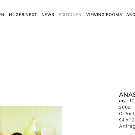
EN
HILGER NEXT
NEWS
EDITIONEN
VIEWING ROOMS
ABO
ANA
toys 11
2006
C-Prin
94 x 1
Anfra