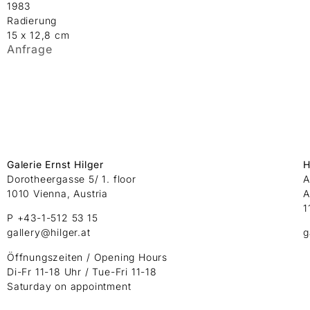
1983
Radierung
15 x 12,8 cm
Anfrage
Galerie Ernst Hilger
H
Dorotheergasse 5/ 1. floor
A
1010 Vienna, Austria
A
1
P +43-1-512 53 15
gallery@hilger.at
g
Öffnungszeiten / Opening Hours
Di-Fr 11-18 Uhr / Tue-Fri 11-18
Saturday on appointment