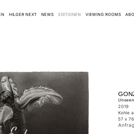
EN
HILGER NEXT
NEWS
EDITIONEN
VIEWING ROOMS
ABO
GON
Unseen 
2019
Kohle a
57 x 7
Anfra