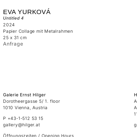
EVA YURKOVÁ
Untitled 4
2024
Papier Collage mit Metalrahmen
25 x 31 cm
Anfrage
Galerie Ernst Hilger
H
Dorotheergasse 5/ 1. floor
A
1010 Vienna, Austria
A
1
P +43-1-512 53 15
gallery@hilger.at
g
Öffnungszeiten / Opening Hours