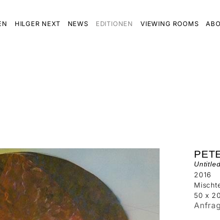
EN
HILGER NEXT
NEWS
EDITIONEN
VIEWING ROOMS
ABO
PET
Untitle
2016
Mischte
50 x 2
Anfra