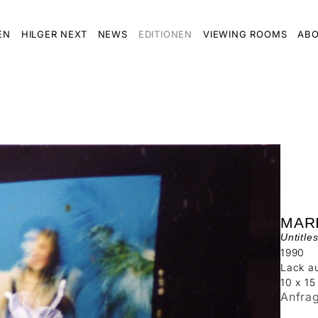
EN
HILGER NEXT
NEWS
EDITIONEN
VIEWING ROOMS
ABO
MAR
Untitle
1990
Lack au
10 x 1
Anfra