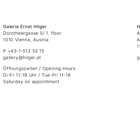
Galerie Ernst Hilger
H
Dorotheergasse 5/ 1. floor
A
1010 Vienna, Austria
A
1
P +43-1-512 53 15
gallery@hilger.at
g
Öffnungszeiten / Opening Hours
Di-Fr 11-18 Uhr / Tue-Fri 11-18
Saturday on appointment