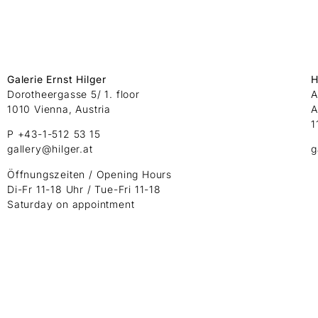
Galerie Ernst Hilger
H
Dorotheergasse 5/ 1. floor
A
1010 Vienna, Austria
A
1
P +43-1-512 53 15
gallery@hilger.at
g
Öffnungszeiten / Opening Hours
Di-Fr 11-18 Uhr / Tue-Fri 11-18
Saturday on appointment