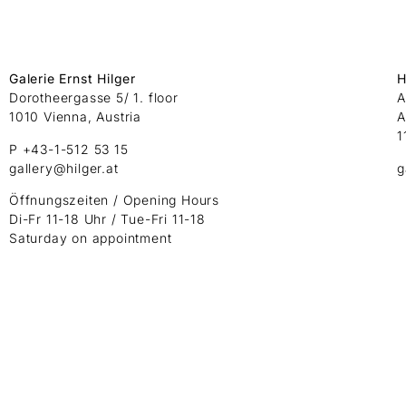
Galerie Ernst Hilger
H
Dorotheergasse 5/ 1. floor
A
1010 Vienna, Austria
A
1
P +43-1-512 53 15
gallery@hilger.at
g
Öffnungszeiten / Opening Hours
Di-Fr 11-18 Uhr / Tue-Fri 11-18
Saturday on appointment