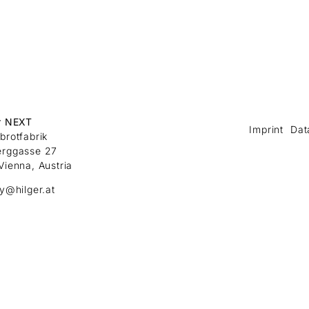
r NEXT
Imprint
Dat
brotfabrik
erggasse 27
Vienna, Austria
ry@hilger.at