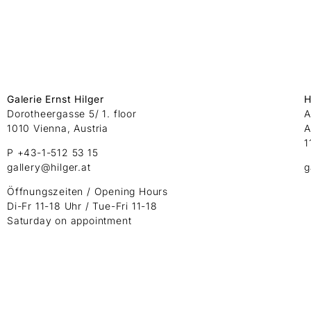
Galerie Ernst Hilger
H
Dorotheergasse 5/ 1. floor
A
1010 Vienna, Austria
A
1
P +43-1-512 53 15
gallery@hilger.at
g
Öffnungszeiten / Opening Hours
Di-Fr 11-18 Uhr / Tue-Fri 11-18
Saturday on appointment