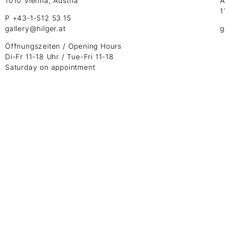
1010 Vienna, Austria
A
1
P +43-1-512 53 15
gallery@hilger.at
g
Öffnungszeiten / Opening Hours
Di-Fr 11-18 Uhr / Tue-Fri 11-18
Saturday on appointment