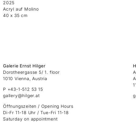
2025
Acryl auf Molino
40 x 35 cm
Galerie Ernst Hilger
H
Dorotheergasse 5/ 1. floor
A
1010 Vienna, Austria
A
1
P +43-1-512 53 15
gallery@hilger.at
g
Öffnungszeiten / Opening Hours
Di-Fr 11-18 Uhr / Tue-Fri 11-18
Saturday on appointment