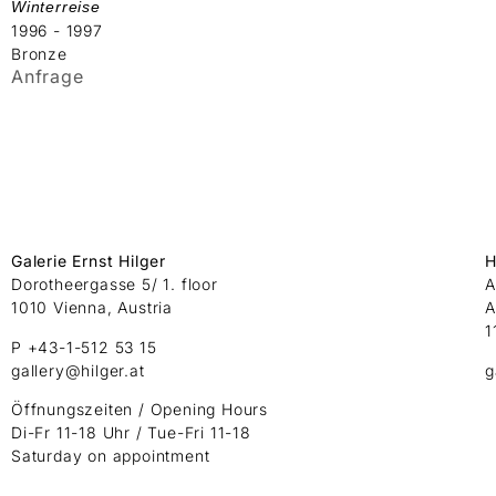
Winterreise
1996 - 1997
Bronze
Anfrage
Galerie Ernst Hilger
H
Dorotheergasse 5/ 1. floor
A
1010 Vienna, Austria
A
1
P +43-1-512 53 15
gallery@hilger.at
g
Öffnungszeiten / Opening Hours
Di-Fr 11-18 Uhr / Tue-Fri 11-18
Saturday on appointment