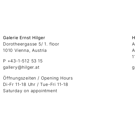
Galerie Ernst Hilger
H
Dorotheergasse 5/ 1. floor
A
1010 Vienna, Austria
A
1
P +43-1-512 53 15
gallery@hilger.at
g
Öffnungszeiten / Opening Hours
Di-Fr 11-18 Uhr / Tue-Fri 11-18
Saturday on appointment