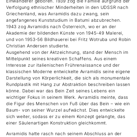
Einwanderer geboren. 1939 zog die Familie aufgrund der
Verfolgung ethnischer Minderheiten in den UDSSR nach
Griechenland, was Avramidis dazu zwang, sein
angefangenes Kunststudium in Batumi abzubrechen.
1943 zog Avramidis nach Österreich, wo er an der
Akademie der bildenden Künste von 1945-49 Malerei,
und von 1953-56 Bildhauerei bei Fritz Wotruba und Robin
Christian Andersen studierte.
Ausgehend von der Aktzeichnung, stand der Mensch im
Mittelpunkt seines kreativen Schaffens. Aus einem
Interesse zur italienischen Frührenaissance und der
klassischen Moderne entwickelte Avramidis seine eigene
Darstellung von Körperlichkeit, die sich als monumentale
Rundplastik mit Hang zur Abstraktion beschreiben lassen
könne. Dabei war das Bein Zeit seines Lebens ein
wichtiger Fokus in seinem Werk. Avramidis meinte, dass
die Figur des Menschen von Fuß über das Bein – wie ein
Baum- von seiner Wurzel aufwächst. Dies entwickelte
sich weiter, sodass er zu einem Konzept gelangte, das
einer Säulenartigen Konstruktion gleichkommt.
Avramidis hatte rasch nach seinem Abschluss an der