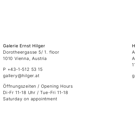
Galerie Ernst Hilger
H
Dorotheergasse 5/ 1. floor
A
1010 Vienna, Austria
A
1
P +43-1-512 53 15
gallery@hilger.at
g
Öffnungszeiten / Opening Hours
Di-Fr 11-18 Uhr / Tue-Fri 11-18
Saturday on appointment