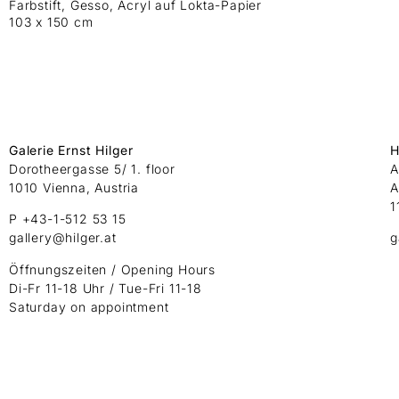
Farbstift, Gesso, Acryl auf Lokta-Papier
103 x 150 cm
Galerie Ernst Hilger
H
Dorotheergasse 5/ 1. floor
A
1010 Vienna, Austria
A
1
P +43-1-512 53 15
gallery@hilger.at
g
Öffnungszeiten / Opening Hours
Di-Fr 11-18 Uhr / Tue-Fri 11-18
Saturday on appointment