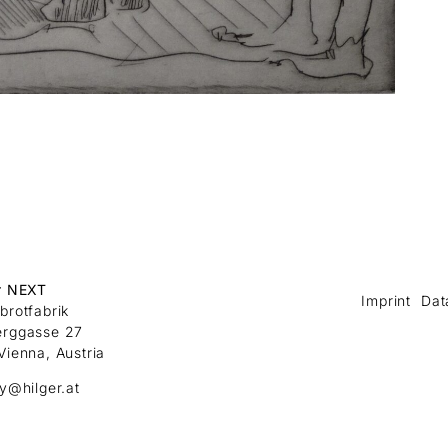
r NEXT
Imprint
Dat
brotfabrik
erggasse 27
Vienna, Austria
ry@hilger.at