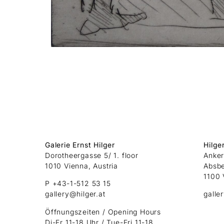
Galerie Ernst Hilger
Hilge
Dorotheergasse 5/ 1. floor
Anker
1010 Vienna, Austria
Absb
1100 
P +43-1-512 53 15
gallery@hilger.at
galle
Öffnungszeiten / Opening Hours
Di-Fr 11-18 Uhr / Tue-Fri 11-18